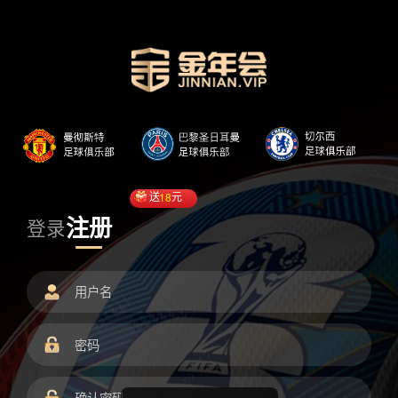
送
18
元
注册
登录