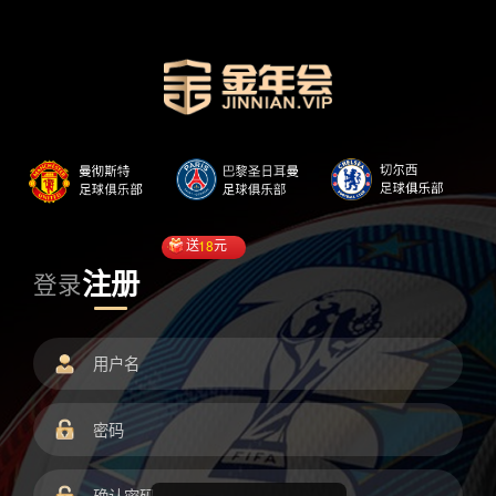
送
18
元
注册
登录