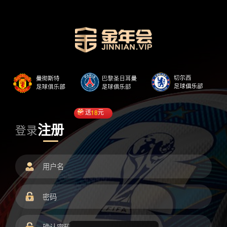
送
18
元
注册
登录